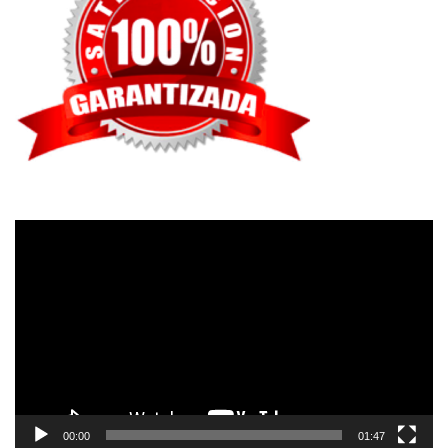
Reproductor
de
vídeo
00:00
01:47