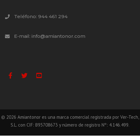
Teléfono: 944 461 294
E-mail: info@amiantonor.com
Facebook
Twitter
Youtube
©
2026
Amiantonor es una marca comercial registrada por Ver-Tech,
S.L. con CIF: B95708673 y número de registro Nº: 4.146.499.