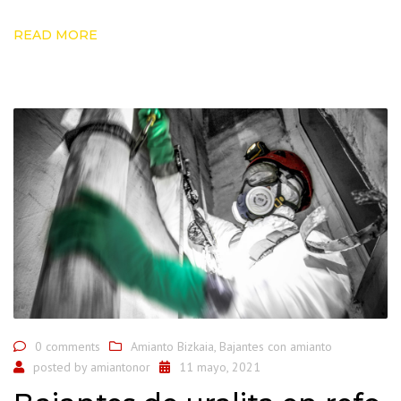
READ MORE
0 comments
Amianto Bizkaia
,
Bajantes con amianto
posted by
amiantonor
11 mayo, 2021