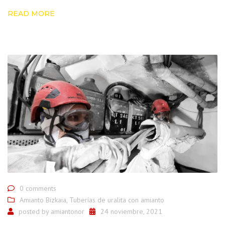
READ MORE
0 comments
Amianto Bizkaia
,
Tuberías de uralita con amianto
posted by
amiantonor
24 noviembre, 2021