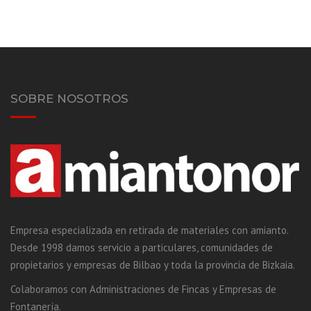
SOBRE NOSOTROS
Empresa especializada en retirada de materiales con amianto.
Desde 1998 damos servicio a particulares, comunidades de
propietarios y empresas de Bilbao y toda la provincia de Bizkaia.
Colaboramos con Administraciones de Fincas y Empresas de
Fontanería.