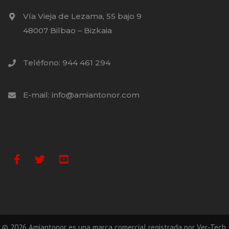
Vía Vieja de Lezama, 55 bajo 9
48007 Bilbao – Bizkaia
Teléfono: 944 461 294
E-mail: info@amiantonor.com
Facebook
Twitter
Youtube
©
2026
Amiantonor es una marca comercial registrada por Ver-Tech,