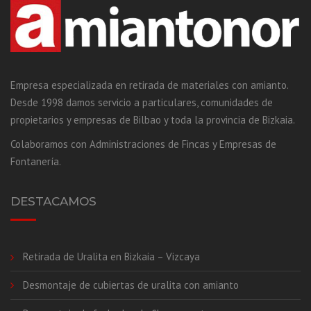
Empresa especializada en retirada de materiales con amianto.
Desde 1998 damos servicio a particulares, comunidades de
propietarios y empresas de Bilbao y toda la provincia de Bizkaia.
Colaboramos con Administraciones de Fincas y Empresas de
Fontanería.
DESTACAMOS
Retirada de Uralita en Bizkaia – Vizcaya
Desmontaje de cubiertas de uralita con amianto