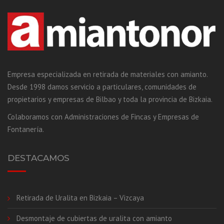
Empresa especializada en retirada de materiales con amianto.
Desde 1998 damos servicio a particulares, comunidades de
propietarios y empresas de Bilbao y toda la provincia de Bizkaia.
Colaboramos con Administraciones de Fincas y Empresas de
Fontanería.
DESTACAMOS
Retirada de Uralita en Bizkaia – Vizcaya
Desmontaje de cubiertas de uralita con amianto