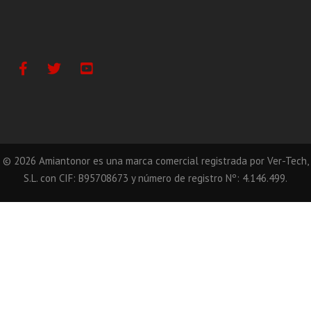
Facebook
Twitter
Youtube
©
2026
Amiantonor es una marca comercial registrada por Ver-Tech,
S.L. con CIF: B95708673 y número de registro Nº: 4.146.499.
Llámanos
Correo
WhatsApp