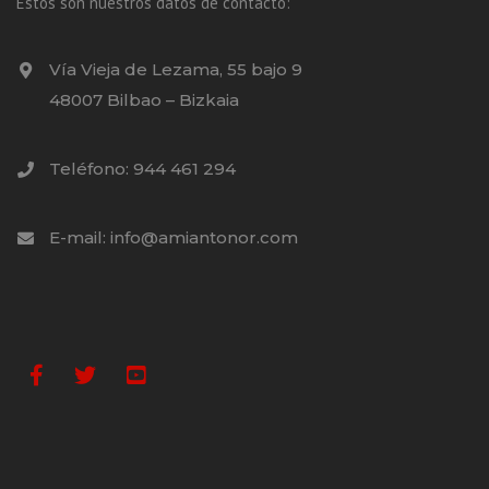
Estos son nuestros datos de contacto:
Vía Vieja de Lezama, 55 bajo 9
48007 Bilbao – Bizkaia
Teléfono: 944 461 294
E-mail: info@amiantonor.com
Facebook
Twitter
Youtube