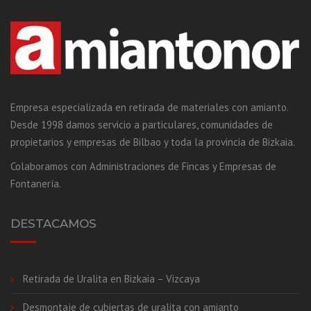
Empresa especializada en retirada de materiales con amianto.
Desde 1998 damos servicio a particulares, comunidades de
propietarios y empresas de Bilbao y toda la provincia de Bizkaia.
Colaboramos con Administraciones de Fincas y Empresas de
Fontanería.
DESTACAMOS
Retirada de Uralita en Bizkaia – Vizcaya
Desmontaje de cubiertas de uralita con amianto