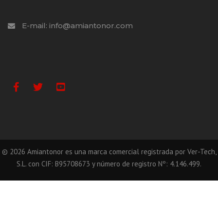
E-mail: info@amiantonor.com
Facebook
Twitter
Youtube
©
2026
Amiantonor es una marca comercial registrada por Ver-Tech,
S.L. con CIF: B95708673 y número de registro Nº: 4.146.499.
Llámanos
Correo
WhatsApp