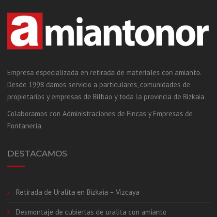
Empresa especializada en retirada de materiales con amianto.
Desde 1998 damos servicio a particulares, comunidades de
propietarios y empresas de Bilbao y toda la provincia de Bizkaia.
Colaboramos con Administraciones de Fincas y Empresas de
Fontanería.
DESTACAMOS
Retirada de Uralita en Bizkaia – Vizcaya
Desmontaje de cubiertas de uralita con amianto