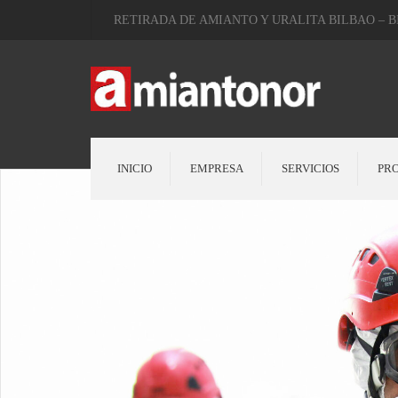
RETIRADA DE AMIANTO Y URALITA BILBAO – B
INICIO
EMPRESA
SERVICIOS
PR
Bajantes de uralita
Cubiertas Amianto
Retirada de fachadas con amianto
Asistencias Urgentes
Reparaciones Fontanería