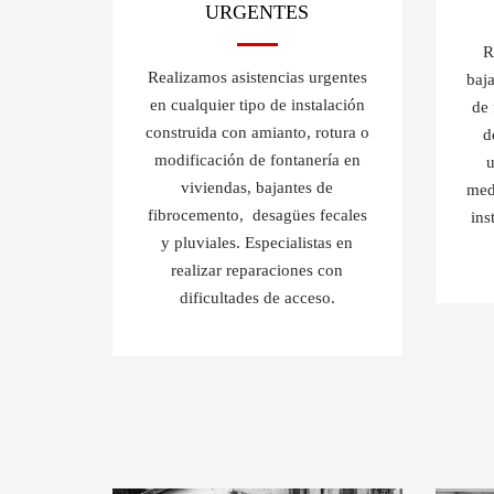
URGENTES
R
Realizamos asistencias urgentes
baja
en cualquier tipo de instalación
de
construida con amianto, rotura o
d
modificación de fontanería en
u
viviendas, bajantes de
medi
fibrocemento, desagües fecales
ins
y pluviales. Especialistas en
realizar reparaciones con
dificultades de acceso.