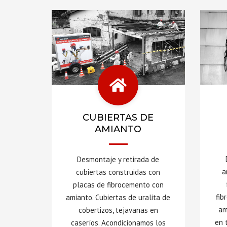
CUBIERTAS DE
AMIANTO
Desmontaje y retirada de
a
cubiertas construidas con
placas de fibrocemento con
fib
amianto. Cubiertas de uralita de
am
cobertizos, tejavanas en
en 
caseríos. Acondicionamos los