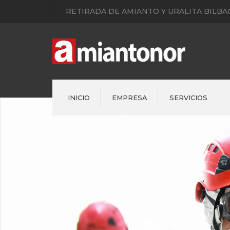
RETIRADA DE AMIANTO Y URALITA BILBAO
INICIO
EMPRESA
SERVICIOS
Bajantes de uralita
Cubiertas Amianto
Retirada de fachadas con
amianto
Asistencias Urgentes
Reparaciones Fontanería