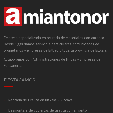
Empresa especializada en retirada de materiales con amianto.
Desde 1998 damos servicio a particulares, comunidades de
propietarios y empresas de Bilbao y toda la provincia de Bizkaia.
Colaboramos con Administraciones de Fincas y Empresas de
Fontanería.
DESTACAMOS
Retirada de Uralita en Bizkaia – Vizcaya
Desmontaje de cubiertas de uralita con amianto