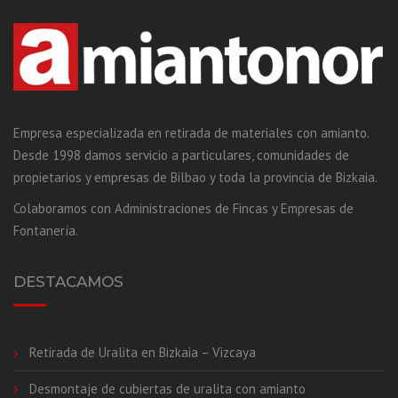
Empresa especializada en retirada de materiales con amianto.
Desde 1998 damos servicio a particulares, comunidades de
propietarios y empresas de Bilbao y toda la provincia de Bizkaia.
Colaboramos con Administraciones de Fincas y Empresas de
Fontanería.
DESTACAMOS
Retirada de Uralita en Bizkaia – Vizcaya
Desmontaje de cubiertas de uralita con amianto