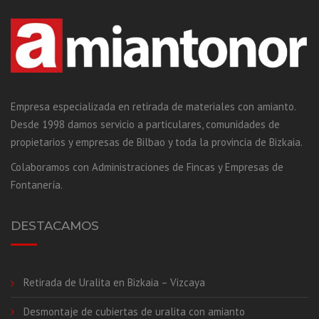
Empresa especializada en retirada de materiales con amianto.
Desde 1998 damos servicio a particulares, comunidades de
propietarios y empresas de Bilbao y toda la provincia de Bizkaia.
Colaboramos con Administraciones de Fincas y Empresas de
Fontanería.
DESTACAMOS
Retirada de Uralita en Bizkaia – Vizcaya
Desmontaje de cubiertas de uralita con amianto