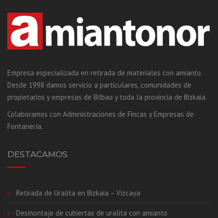
Empresa especializada en retirada de materiales con amianto.
Desde 1998 damos servicio a particulares, comunidades de
propietarios y empresas de Bilbao y toda la provincia de Bizkaia.
Colaboramos con Administraciones de Fincas y Empresas de
Fontanería.
DESTACAMOS
Retirada de Uralita en Bizkaia – Vizcaya
Desmontaje de cubiertas de uralita con amianto