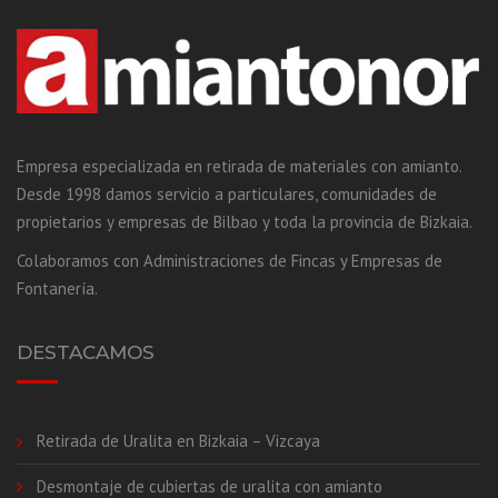
Empresa especializada en retirada de materiales con amianto.
Desde 1998 damos servicio a particulares, comunidades de
propietarios y empresas de Bilbao y toda la provincia de Bizkaia.
Colaboramos con Administraciones de Fincas y Empresas de
Fontanería.
DESTACAMOS
Retirada de Uralita en Bizkaia – Vizcaya
Desmontaje de cubiertas de uralita con amianto