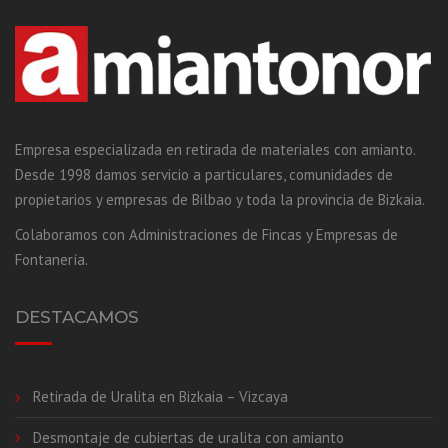
Empresa especializada en retirada de materiales con amianto.
Desde 1998 damos servicio a particulares, comunidades de
propietarios y empresas de Bilbao y toda la provincia de Bizkaia.
Colaboramos con Administraciones de Fincas y Empresas de
Fontanería.
DESTACAMOS
Retirada de Uralita en Bizkaia – Vizcaya
Desmontaje de cubiertas de uralita con amianto