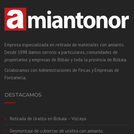
Empresa especializada en retirada de materiales con amianto.
Desde 1998 damos servicio a particulares, comunidades de
propietarios y empresas de Bilbao y toda la provincia de Bizkaia.
Colaboramos con Administraciones de Fincas y Empresas de
Fontanería.
DESTACAMOS
Retirada de Uralita en Bizkaia – Vizcaya
Desmontaje de cubiertas de uralita con amianto