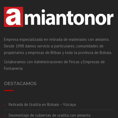
Empresa especializada en retirada de materiales con amianto.
Desde 1998 damos servicio a particulares, comunidades de
propietarios y empresas de Bilbao y toda la provincia de Bizkaia.
Colaboramos con Administraciones de Fincas y Empresas de
Fontanería.
DESTACAMOS
Retirada de Uralita en Bizkaia – Vizcaya
Desmontaje de cubiertas de uralita con amianto