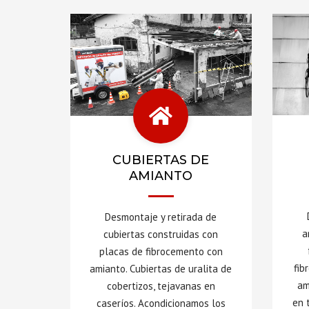
CUBIERTAS DE
AMIANTO
Desmontaje y retirada de
a
cubiertas construidas con
placas de fibrocemento con
fib
amianto. Cubiertas de uralita de
am
cobertizos, tejavanas en
en 
caseríos. Acondicionamos los