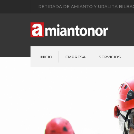
RETIRADA DE AMIANTO Y URALITA BILBAO
INICIO
EMPRESA
SERVICIOS
Bajantes de uralita
Cubiertas Amianto
Retirada de fachadas con
amianto
Asistencias Urgentes
Reparaciones Fontanería