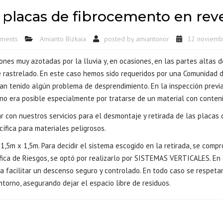
 placas de fibrocemento en rev
ments
Amianto Bizkaia
posted by
amiantonor
12 noviemb
nes muy azotadas por la lluvia y, en ocasiones, en las partes altas d
 rastrelado. En este caso hemos sido requeridos por una Comunidad de
ían tenido algún problema de desprendimiento. En la inspección previ
 no era posible especialmente por tratarse de un material con conten
r con nuestros servicios para el
desmontaje y retirada de las placas 
ífica para materiales peligrosos.
5m x 1,5m. Para decidir el sistema escogido en la retirada, se compro
fica de Riesgos, se optó por realizarlo por SISTEMAS VERTICALES. En
ra facilitar un descenso seguro y controlado. En todo caso se respet
ntorno, asegurando dejar el espacio libre de residuos.