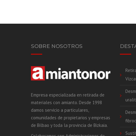
SOBRE NOSOTROS
DEST
Retir
Vizca
Desmo
Empresa especializada en retirada de
urali
materiales con amianto. Desde 1998
damos servicio a particulares,
Desm
comunidades de propietarios y empresas
fibro
de Bilbao y toda la provincia de Bizkaia.
Susti
Colaboramos con Administraciones de