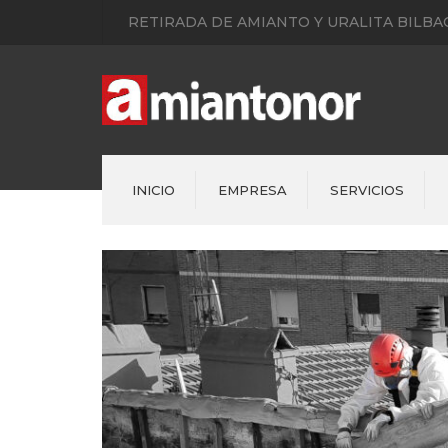
RETIRADA DE AMIANTO Y URALITA BILBAO
INICIO
EMPRESA
SERVICIOS
Bajantes de uralita
Cubiertas Amianto
Retirada de fachadas con
amianto
Asistencias Urgentes
Reparaciones Fontanería