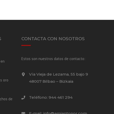
S
CONTACTA CON NOSOTROS
Estos son nuestros datos de contacto:
 en
Vía Vieja de Lezama, 55 bajo 9
s oro
48007 Bilbao – Bizkaia
Teléfono: 944 461 294
echos de
E-mail: info@amiantonor.com