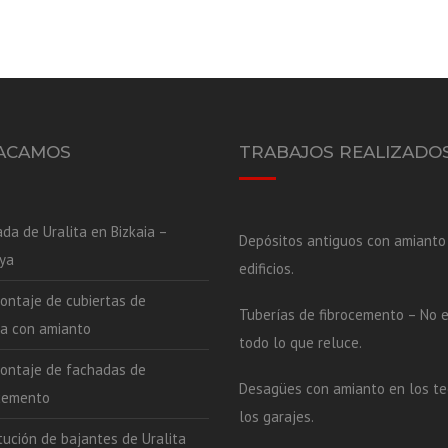
ACAMOS
TRABAJOS REALIZADO
ada de Uralita en Bizkaia –
Depósitos antiguos con amianto
ya
edificios.
ntaje de cubiertas de
Tuberías de fibrocemento – No e
ta con amianto
todo lo que reluce.
ontaje de fachadas de
Desagües con amianto en los t
cemento
los garajes.
tución de bajantes de Uralita