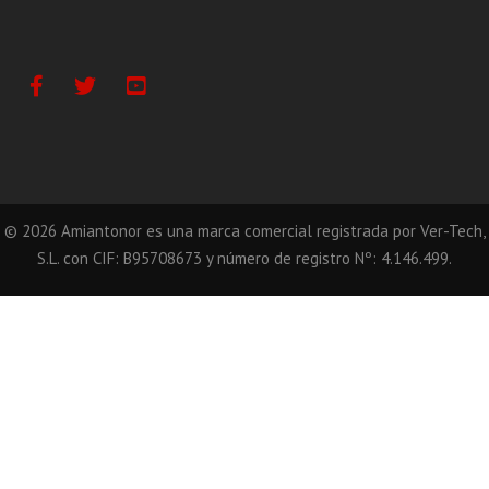
Facebook
Twitter
Youtube
©
2026
Amiantonor es una marca comercial registrada por Ver-Tech,
S.L. con CIF: B95708673 y número de registro Nº: 4.146.499.
Llámanos
Correo
WhatsApp