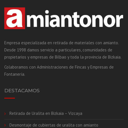
Empresa especializada en retirada de materiales con amianto.
Desde 1998 damos servicio a particulares, comunidades de
propietarios y empresas de Bilbao y toda la provincia de Bizkaia.
Colaboramos con Administraciones de Fincas y Empresas de
Fontanería.
DESTACAMOS
Retirada de Uralita en Bizkaia – Vizcaya
Desmontaje de cubiertas de uralita con amianto